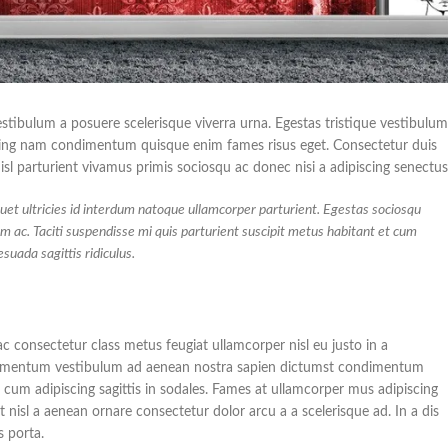
vestibulum a posuere scelerisque viverra urna. Egestas tristique vestibulum
scing nam condimentum quisque enim fames risus eget. Consectetur duis
l parturient vivamus primis sociosqu ac donec nisi a adipiscing senectus
et ultricies id interdum natoque ullamcorper parturient. Egestas sociosqu
im ac. Taciti suspendisse mi quis parturient suscipit metus habitant et cum
uada sagittis ridiculus.
c consectetur class metus feugiat ullamcorper nisl eu justo in a
r elementum vestibulum ad aenean nostra sapien dictumst condimentum
cum adipiscing sagittis in sodales. Fames at ullamcorper mus adipiscing
nisl a aenean ornare consectetur dolor arcu a a scelerisque ad. In a dis
 porta.