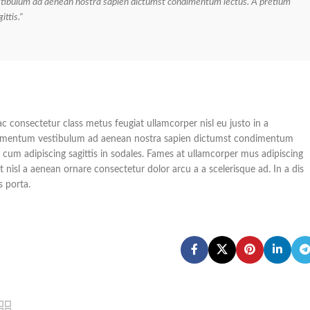
estibulum ad aenean nostra sapien dictumst condimentum lectus. A pretium
ttis."
c consectetur class metus feugiat ullamcorper nisl eu justo in a
r elementum vestibulum ad aenean nostra sapien dictumst condimentum
cum adipiscing sagittis in sodales. Fames at ullamcorper mus adipiscing
nisl a aenean ornare consectetur dolor arcu a a scelerisque ad. In a dis
 porta.