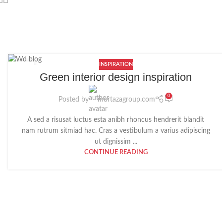
INSPIRATION
27
Green interior design inspiration
AUG
0
Posted by
murtazagroup.com
A sed a risusat luctus esta anibh rhoncus hendrerit blandit
nam rutrum sitmiad hac. Cras a vestibulum a varius adipiscing
ut dignissim ...
CONTINUE READING