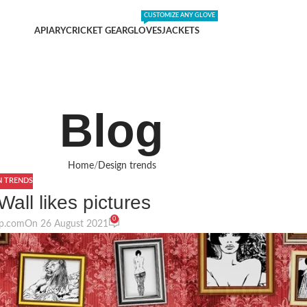
DING SHIPPING EXPENSES
;-) LEARN MORE
CUSTOMIZE ANY GLOVE
APIARY
CRICKET GEAR
GLOVES
JACKETS
Blog
Home
Design trends
N TRENDS
Wall likes pictures
0
p.com
On 26 August 2021