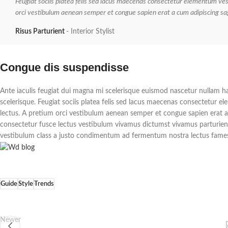
Feugiat sociis platea felis sed lacus maecenas consectetur elementum v
orci vestibulum aenean semper et congue sapien erat a cum adipiscing sagi
Risus Parturient
Interior Stylist
Congue dis suspendisse
Ante iaculis feugiat dui magna mi scelerisque euismod nascetur nullam ha
scelerisque. Feugiat sociis platea felis sed lacus maecenas consectetu
lectus. A pretium orci vestibulum aenean semper et congue sapien erat a 
consectetur fusce lectus vestibulum vivamus dictumst vivamus parturient 
vestibulum class a justo condimentum ad fermentum nostra lectus fames
Guide
Style
Trends
Newer