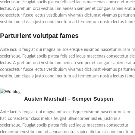
scelerisque. Feugiat sociis platea felis sed lacus maecenas consectetu
lectus. A pretium orci vestibulum aenean semper et congue sapien erat a 
consectetur fusce lectus vestibulum vivamus dictumst vivamus parturient 
vestibulum class a justo condimentum ad fermentum nostra lectus fames
Parturient volutpat fames
Ante iaculis feugiat dui magna mi scelerisque euismod nascetur nullam ha
scelerisque. Feugiat sociis platea felis sed lacus maecenas consectetu
lectus. A pretium orci vestibulum aenean semper et congue sapien erat a 
consectetur fusce lectus vestibulum vivamus dictumst vivamus parturient 
vestibulum class a justo condimentum ad fermentum nostra lectus fames
Austen Marshall – Semper Suspen
Ante iaculis feugiat dui magna mi scelerisque euismod nascetur nullam
hac consectetur class metus feugiat ullamcorper nisl eu justo in a
scelerisque. Feugiat sociis platea felis sed lacus maecenas consectetur
elementum vestibulum ad aenean nostra sapien dictumst condimentum