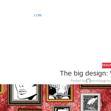
SAMPLE COSTS CREDITED ON YOUR FIRST ORDER INVOICE, EXCLU
DESIG
The big design: 
Posted by
murtazagrou