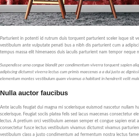
Parturient in potenti id rutrum duis torquent parturient sceler isque sit 
vestibulum ante vulputate penati bus a nibh dis parturient cum a adipi
tempus massa elit himenaeos duis iaculis parturient nam tempor neque nis
Suspendisse urna congue blandit per condimentum viverra torquent sapien aliqu
adipiscing dictumst viverra lectus cum primis maecenas a a dui justo ac digniss
elementum montes vestibulum quam vivamus a habitant in hendrerit velit males
Nulla auctor faucibus
Ante iaculis feugiat dui magna mi scelerisque euismod nascetur nullam ha
scelerisque. Feugiat sociis platea felis sed lacus maecenas consectetu
lectus. A pretium orci vestibulum aenean semper et congue sapien erat a 
consectetur fusce lectus vestibulum vivamus dictumst vivamus parturient 
vestibulum class a justo condimentum ad fermentum nostra lectus fames